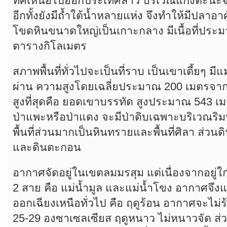
ทิศเหนือไปออกประเทศลาว บริเวณแก่งตะนะจะม
อีกทั้งยังมีถ้ำใต้น้ำหลายแห่ง จึงทำให้มีปลาอา
โขดหินขนาดใหญ่เป็นเกาะกลาง มีเนื้อที่ประม
ตารางกิโลเมตร
สภาพพื้นที่ทั่วไปจะเป็นที่ราบ เป็นเขาเตี้ยๆ มี
ผ่าน ความสูงโดยเฉลี่ยประมาณ 200 เมตรจากร
สูงที่สุดคือ ยอดเขาบรรทัด สูงประมาณ 543 เม
ป่าแพะหรือป่าแดง จะมีป่าดิบเฉพาะบริเวณริมห
พื้นที่ส่วนมากเป็นหินทรายและพื้นที่ศิลา ส่วนด
และดินตะกอน
อากาศจัดอยู่ในเขตลมมรสุม แต่เนื่องจากอยู่ใ
2 สาย คือ แม่น้ำมูล และแม่น้ำโขง อากาศจึ
ออกเฉียงเหนือทั่วไป คือ ฤดูร้อน อากาศจะไม่
25-29 องซาเซลเซียส ฤดูหนาว ไม่หนาวจัด ส่