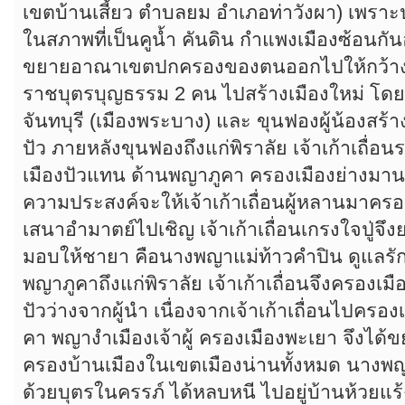
เขตบ้านเสี้ยว ตำบลยม อำเภอท่าวังผา) เพรา
ในสภาพที่เป็นคูน้ำ คันดิน กำแพงเมืองซ้อนกัน
ขยายอาณาเขตปกครองของตนออกไปให้กว้างขวา
ราชบุตรบุญธรรม 2 คน ไปสร้างเมืองใหม่ โดย ขุน
จันทบุรี (เมืองพระบาง) และ ขุนฟองผู้น้องสร้
ปัว ภายหลังขุนฟองถึงแก่พิราลัย เจ้าเก้าเถื่อน
เมืองปัวแทน ด้านพญาภูคา ครองเมืองย่างมาน
ความประสงค์จะให้เจ้าเก้าเถื่อนผู้หลานมาครอ
เสนาอำมาตย์ไปเชิญ เจ้าเก้าเถื่อนเกรงใจปู่จึง
มอบให้ชายา คือนางพญาแม่ท้าวคำปิน ดูแลรักษ
พญาภูคาถึงแก่พิราลัย เจ้าเก้าเถื่อนจึงครองเมื
ปัวว่างจากผู้นำ เนื่องจากเจ้าเก้าเถื่อนไปครอง
คา พญางำเมืองเจ้าผู้ ครองเมืองพะเยา จึงได้
ครองบ้านเมืองในเขตเมืองน่านทั้งหมด นางพญ
ด้วยบุตรในครรภ์ ได้หลบหนี ไปอยู่บ้านห้วยแ