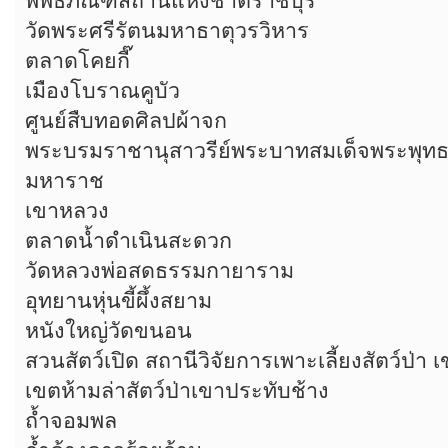
พิพิธภัณฑสถานแห่งชาติราชบุรี
วัดพระศรีรัตนมหาธาตุวรวิหาร
ตลาดโคยกี๊
เมืองโบราณคูบัว
ศูนย์สืบทอดศิลปผ้าจก
พระบรมราชานุสาวรีย์พระบาทสมเด็จพระพุท
มหาราช
เขาหลวง
ตลาดน้ำดำเนินสะดวก
วัดหลวงพ่อสดธรรมกายาราม
อุทยานหุ่นขี้ผึ้งสยาม
หนังใหญ่วัดขนอน
สวนสัตว์เปิด สถานีวิจัยการเพาะเลี้ยงสัตว์ป่า
เขตห้ามล่าสัตว์ป่าเขาประทับช้าง
ถ้ำจอมพล