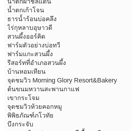
น้ำตกผาชลแดน
น้ำตกเก้าโจน
ธารน้ำร้อนบ่อคลึง
ไร่กุหลาบอุษาวดี
สวนผึ้งออร์คิด
ฟาร์มตัวอย่างบ่อทวี
ฟาร์มแกะสวนผึ้ง
รีสอร์ทที่อำเภอสวนผึ้ง
บ้านหอมเทียน
จุดชมวิว Morning Glory Resort&Bakery
ต้นขนมหวานสะพานกาแฟ
เขากระโจม
จุดชมวิวห้วยคอกหมู
พิพิธภัณฑ์ภโวทัย
บึงกระจับ