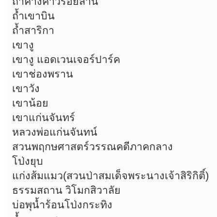
ถ้ำค้างคาวร้อยล้าน
ถ้ำเขาบิน
ถ้ำสาริกา
เขางู
เขางู แอดเวนเจอร์ปาร์ค
เขาช่องพราน
เขาวัง
เขาน้อย
เขาแก่นจันทร์
หลวงพ่อแก่นจันทน์
สวนพฤกษศาสตร์วรรณคดีภาคกลาง
โป่งยุบ
แก่งส้มแมว(สวนป่าสมเด็จพระนางเจ้าสิริกิติ์)
ธรรมสถาน วิโมกสิวาลัย
บ่อพุน้ำร้อนโป่งกระทิง