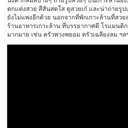
นั่งตากลมสบายๆ ถ่ายรูปสวยๆ บนเกาะล้านยังมี
ตกแต่งสวย สีสันสดใส ดูสวยเก๋ และน่าถ่ายรู
ยังไม่แพงอีกด้วย นอกจากที่พักเกาะล้านที่สว
ร้านอาหารเกาะล้าน ที่บรรยากาศดี โรแมนติก 
มากมาย เช่น ครัวพวงพยอม ครัวเฉลียงลม ฯล