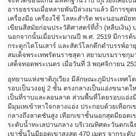
จังหวัดขอนแก่น มีหลักฐานว่าป่าภูเวียงเคยเป
อารยธรรมเมื่อหลายพันปีล่วงมาแล้ว มีการข
เครื่องมือ เครื่องใช้ โลหะสำริด พระนอนสมัย
เขียนสีสมัยก่อนประวัติศาสตร์ที่ถ้ำ (หลืบเงิน) 
นอกจากนั้นเมื่อประมาณปี พ.ศ. 2519 มีการ
กระดูกไดโนเสาร์ และสัตว์โลกดึกดำบรรพ์อายุเก
สมเด็จพระเทพรัตนราชสุดา สยามบรมราชกุม
เสด็จทอดพระเนตร เมื่อวันที่ 3 พฤศจิกายน 25
อุทยานแห่งชาติภูเวียง มีลักษณะภูมิประเทศโด
รอบเป็นวงอยู่ 2 ชั้น ตรงกลางเป็นแอ่งขนาดให
เป็นที่ราบและลอนลาด ส่วนพื้นที่โดยรอบแอ่งม
มีมุมเทเข้าหาใจกลางแอ่ง ประกอบด้วยเทือกเ
กลางถึงลาดชันสูง เทือกเขาชั้นนอกสุดมียอดเ
ระดับน้ำทะเลปานกลาง บริเวณทิศตะวันตกเฉียง
เขาชั้นในมียอดเขาสูงสุด 470 เมตร จากระด