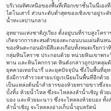
บริเวณทิศเหนือของพื้นที่เทือกเขาชั้นในนี่เองท
ไดโนเสาร์ ส่วนระดับต่ำสุดของเชิงเขาอยู่ระด
น้ำทะเลปานกลาง
อุทยานแห่งชาติภูเวียง ตั้งอยู่บนที่ราบสูงโครา
เกิดจากการสะสมตัวของตะกอนบนแผ่นดินหนาก
ของหินตะกอนมักมีสีแดงเกือบทั้งหมดเรียกว่า
กลุ่มหินโคราช ประกอบด้วย หน่วยหินเขาพระวิ
พาน และหินโคกกรวด หินดังกล่าวถูกปกคลุม
ยุคควอเทอร์นารี่ และยุคปัจจุบัน ซึ่งในพื้นที่อุ
ยังมีการสำรวจสายแร่ยูเรเนียมในพื้นที่อีกด้วย
เป็นแหล่งต้นน้ำลำธารของห้วยทรายขาวซึ่งจ
บั้งทิ้ง ห้วยน้ำไหล ซึ่งจะไหลลงลำน้ำเชิญ ห้วยเ
บอง และห้วยมะนาว ซึ่งจะไหลลงห้วยบอง ทั้ง
ลำน้ำเชิญ จะไหลลงอ่างเก็บน้ำอุบลรัตน์