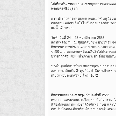
ไปเที่ยวกัน งานลอยกระทงอยุธยา เทศกาลลอ
พระนครศรีอยุธยา
การ ประกวดกระทงและนางนพมาศ หนูน้อยนพมา
ตลอดจนเพลิดเพลินใจไปกับการแสดงศิลปวัฒ
แม่น้ำเจ้าพระยา
วันที่: วันที่ 24 – 28 พฤศจิกายน 2555
สถานที่จัดงาน: ณ ศูนย์ศิลปาชีพ บางไทรฯ จ
กิจกรรม: การประกวดกระทงและนางนพมาศ หนู
ราชินีนาถ ตลอดจนเพลิดเพลินใจไปกับการแ
บรรยากาศริมฝั่งแม่น้ำเจ้าพระยา อิ่มอร่อยกั
ช่างในศูนย์ศิลปาชีพฯ ชมการจุดพลุ การปล่
สอบ ถามเพิ่มเติมที่: ศูนย์ศิลปาชีพบางไทร
เที่ยวแห่งประเทศไทย โทร. 1672
กิจกรรมลอยกระทงกรุงเก่าประจำปี 2555
เทศบาล นครพระนครศรีอยุธยาจัดกิจกรรม “ลอ
พิพิธภัณฑสถานแห่งชาติวังจันทรเกษม และบร
ต้อนรับนักท่องเที่ยวที่สนใจ สามารถเดินทางม