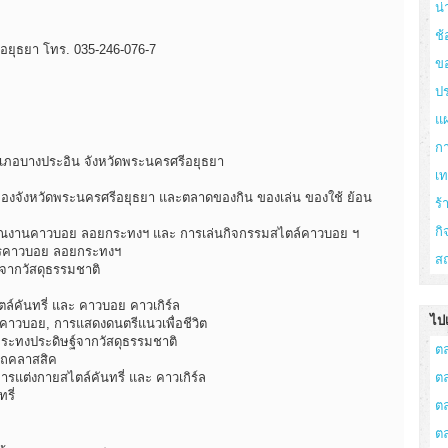
น่
ช้
อยุธยา โทร. 035-246-076-7
ข
ปร
แ
ก
ภอบางประอิน จังหวัดพระนครศรีอยุธยา
เ
องจังหวัดพระนครศรีอยุธยา และตลาดของกิน ของเล่น ของใช้ ย้อน
ร
กิ
ริเวณงานคาวบอย ลอยกระทงฯ และ การเล่นกิจกรรมสไตล์คาวบอย ฯ
งการคาวบอย ลอยกระทงฯ
สถ
จากวัสดุธรรมชาติ
์คันทรี่ และ คาวบอย คาวเกิร์ล
ไปเ
คาวบอย, การแสดงดนตรีแนวเพื่อชีวิต
กระทงประดิษฐ์จากวัสดุธรรมชาติ
ต
รถคลาสสิค
ต
รแต่งกายสไตล์คันทรี่ และ คาวเกิร์ล
รี่
ต
ต