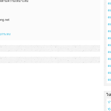
ได้ตามความเหมาะสม
ต
ต
ต
ng.net
ตล
ต
อยกระทง
ต
ต
ต
ต
ต
ตล
ต
ไป
ป
ทุ