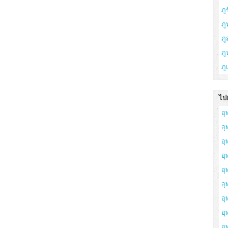
ภูช
ภู
ภ
ภู
ภู
ไปเ
อุ
อ
อุ
อุ
อุ
อุ
อุ
อ
อุ