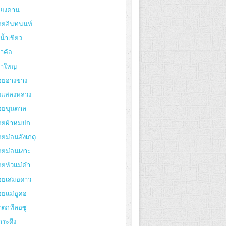
ียงคาน
อยอินทนนท์
งน้ำเขียว
าค้อ
ขาใหญ่
อยอ่างขาง
่งแสลงหลวง
อยขุนตาล
อยผ้าห่มปก
ยม่อนอังเกตุ
อยม่อนเงาะ
อยหัวแม่คำ
อยเสมอดาว
อยแม่อูคอ
ำตกทีลอซู
กระดึง