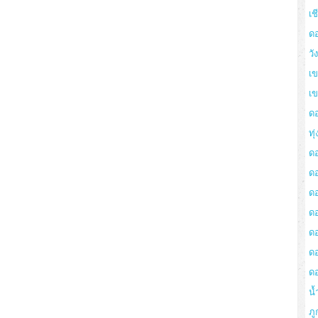
เช
ด
วั
เข
เ
ด
ทุ
ด
ด
ดอ
ด
ด
ด
ด
น้
ภู