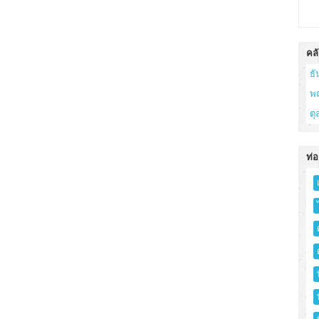
คลั
ธ
พ
ต
ท่อ