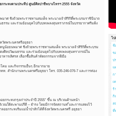
ยกระทงตามประทีป ศูนย์ศิลปาชีพบางไทรฯ 2555 จังหวัด
ศ ชิงถ้วยพระราชทานสมเด็จ พระนางเจ้าสิริกิติ์พระบรมราชินีนาถ
นธรรม และร่วมย้อนยุคไปกับบทเพลงสุนทราภรณ์ในบรรยากาศริมฝั่ง
ไปเ
ังหวัดพระนครศรีอยุธยา
ช้
น้อยนพมาศ ชิงถ้วยพระราชทานสมเด็จ พระนางเจ้าสิริกิติ์พระบรม
สดงศิลปวัฒนธรรม และร่วมย้อนยุคไปกับบทเพลงสุนทราภรณ์ใน
ข
บอาหารเลิศรส เลือกซื้อสินค้าหัตถกรรมจากฝีมือ
ปร
อยโคม และกิจกรรมอื่นๆ อีกมากมาย
แผ
ฯ, ททท. สำนักงานพระนครศรีอยุธยา โทร. 035-246-076-7 และการท่อง
ก
เ
ร
กิ
ยกระทงกรุงเก่าประจำปี 2555″ ขึ้น ณ บริเวณด้านหน้า
สถ
ิเวณใต้สะพานปรีดี – ธำรง โดยมีการจัดสถานท ี่และการแสดงไว้
าลอยกระทงริมแม่น้ำป่าสักได้ที่จังหวัดพระนครศรี อยุธยา
ที