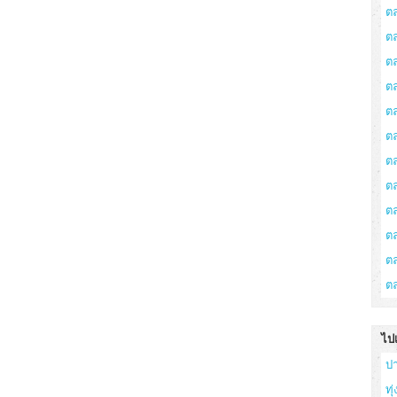
ต
ต
ต
ตล
ต
ต
ต
ต
ต
ต
ตล
ต
ไป
ป
ทุ