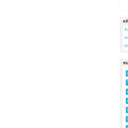
คลั
ธ
พ
ต
ท่อ