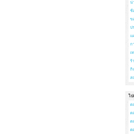
น่
ช้
ข
ปร
แ
ก
เ
ร
กิ
สถ
ไปเ
ต
ต
ต
ต