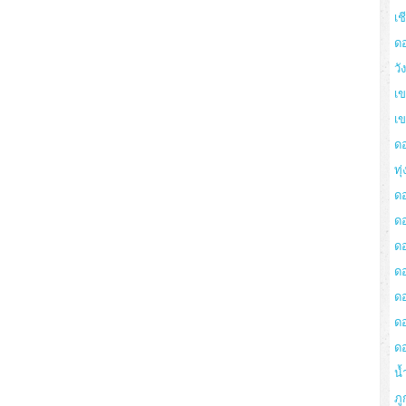
เช
ด
วั
เข
เ
ด
ทุ
ด
ด
ดอ
ด
ด
ด
ด
น้
ภู