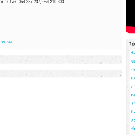
ลำปาง โทร. 054-237-237, 054-219-300
อยกระทง
ไปเ
ช้
ข
ปร
แผ
ก
เ
ร
กิ
สถ
ที