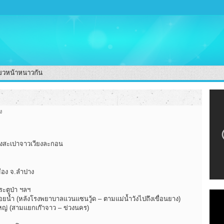
่ยวหน้าหนาวกัน
ง
องสะเปาจาวเวียงละกอน
มือง จ.ลำปาง
ระตูป่า ฯลฯ
ยน้ำ (หลังโรงพยาบาลแวนแซนวู้ด – ตามแม่น้ำวังไปถึงเขื่อนยาง)
หญ่ (สามแยกเก๊าจาว – ข่วงนคร)