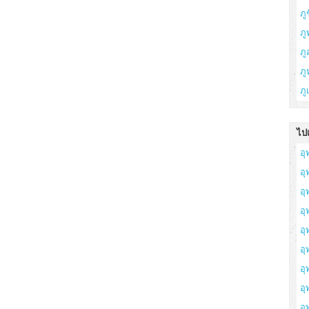
ภูช
ภู
ภ
ภู
ภู
ไปเ
อุ
อ
อุ
อุ
อุ
อุ
อุ
อ
อุ