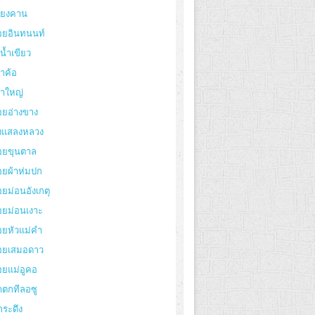
ียงคาน
อยอินทนนท์
งน้ำเขียว
าค้อ
ขาใหญ่
อยอ่างขาง
่งแสลงหลวง
อยขุนตาล
อยผ้าห่มปก
ยม่อนอังเกตุ
อยม่อนเงาะ
อยหัวแม่คำ
อยเสมอดาว
อยแม่อูคอ
ำตกทีลอซู
กระดึง