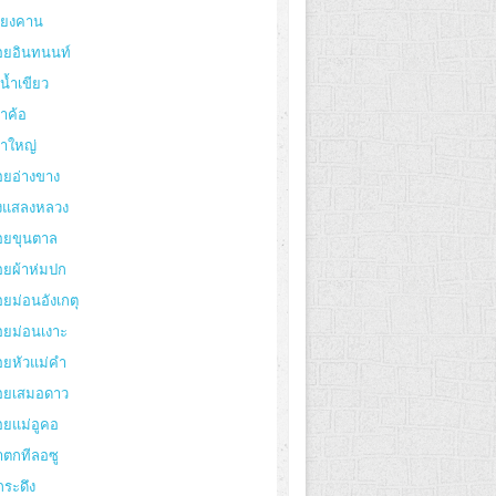
ียงคาน
อยอินทนนท์
งน้ำเขียว
าค้อ
ขาใหญ่
อยอ่างขาง
่งแสลงหลวง
อยขุนตาล
อยผ้าห่มปก
ยม่อนอังเกตุ
อยม่อนเงาะ
อยหัวแม่คำ
อยเสมอดาว
อยแม่อูคอ
ำตกทีลอซู
กระดึง