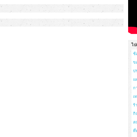
ไปเ
ช้
ข
ปร
แผ
ก
เ
ร
กิ
สถ
ที