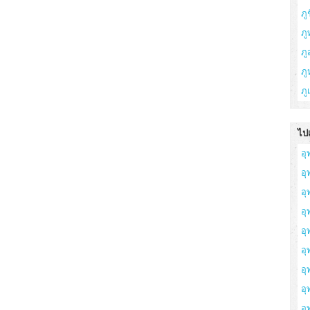
ภูช
ภู
ภ
ภู
ภู
ไปเ
อุ
อ
อุ
อุ
อุ
อุ
อุ
อ
อุ