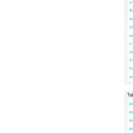
น่
ช้
ข
ปร
แ
ก
เ
ร
กิ
สถ
ไปเ
ต
ต
ต
ต