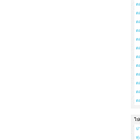
ต
ต
ต
ตล
ต
ต
ต
ต
ต
ต
ตล
ต
ไป
ป
ทุ