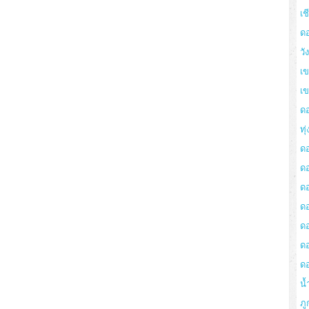
เช
ด
วั
เข
เ
ด
ทุ
ด
ด
ดอ
ด
ด
ด
ด
น้
ภู