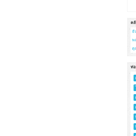
คลั
ธ
พ
ต
ท่อ