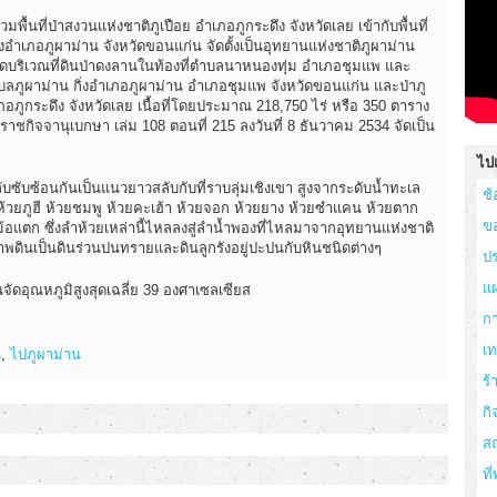
นที่ป่าสงวนแห่งชาติภูเปือย อำเภอภูกระดึง จังหวัดเลย เข้ากับพื้นที่
งอำเภอภูผาม่าน จังหวัดขอนแก่น จัดตั้งเป็นอุทยานแห่งชาติภูผาม่าน
บริเวณที่ดินป่าดงลานในท้องที่ตำบลนาหนองทุ่ม อำเภอชุมแพ และ
ภูผาม่าน กิ่งอำเภอภูผาม่าน อำเภอชุมแพ จังหวัดขอนแก่น และป่าภู
อภูกระดึง จังหวัดเลย เนื้อที่โดยประมาณ 218,750 ไร่ หรือ 350 ตาราง
ชกิจจานุเบกษา เล่ม 108 ตอนที่ 215 ลงวันที่ 8 ธันวาคม 2534 จัดเป็น
ไปเ
ับซับซ้อนกันเป็นแนวยาวสลับกับที่ราบลุ่มเชิงเขา สูงจากระดับน้ำทะเล
ช้
้วยภูฮี ห้วยชมพู ห้วยคะเฮ้า ห้วยจอก ห้วยยาง ห้วยซำแคน ห้วยตาก
ข
อแตก ซึ่งลำห้วยเหล่านี้ไหลลงสู่ลำน้ำพองที่ไหลมาจากอุทยานแห่งชาติ
พดินเป็นดินร่วนปนทรายและดินลูกรังอยู่ปะปนกับหินชนิดต่างๆ
ปร
แผ
จัดอุณหภูมิสูงสุดเฉลี่ย 39 องศาเซลเซียส
ก
เ
น
,
ไปภูผาม่าน
ร
กิ
สถ
ที