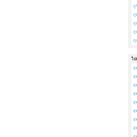
ภูช
ภู
ภ
ภู
ภู
ไปเ
อุ
อ
อุ
อุ
อุ
อุ
อุ
อ
อุ