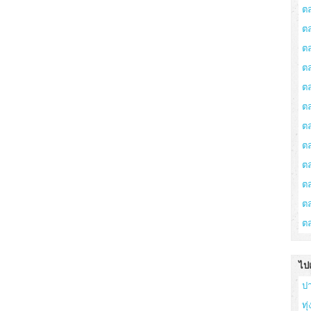
ต
ต
ต
ตล
ต
ต
ต
ต
ต
ต
ตล
ต
ไป
ป
ทุ