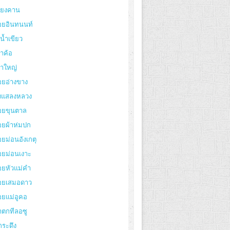
ียงคาน
อยอินทนนท์
งน้ำเขียว
าค้อ
ขาใหญ่
อยอ่างขาง
่งแสลงหลวง
อยขุนตาล
อยผ้าห่มปก
ยม่อนอังเกตุ
อยม่อนเงาะ
อยหัวแม่คำ
อยเสมอดาว
อยแม่อูคอ
ำตกทีลอซู
กระดึง