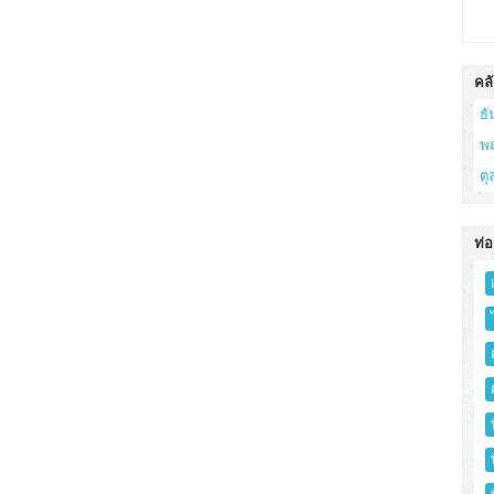
คลั
ธ
พ
ต
ท่อ