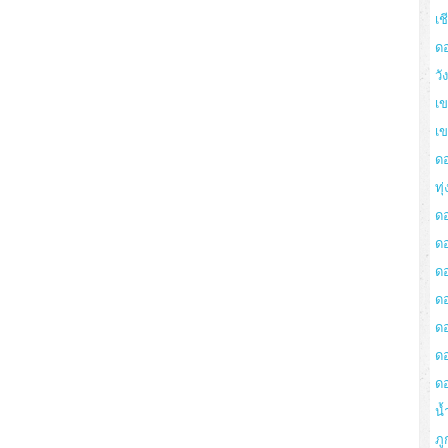
เช
ด
วั
เข
เ
ด
ทุ
ด
ด
ดอ
ด
ด
ด
ด
น้
ภู