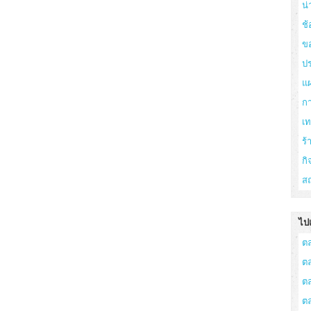
น่
ช้
ข
ปร
แ
ก
เ
ร
กิ
สถ
ไปเ
ต
ต
ต
ต