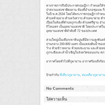
ทางราชการจึงมีประกาศกฤษฎีกา กำหนดให้รวมพื้
ป่าสงวนแห่งชาติดงลาน ท้องที่อำเภอชุมแพ กิ่
ในปี พ.ศ.2534 โดยได้พระราชกฤษฏีกากำหนด
ตำบลห้วยม่วง ตำบลวังสวาบ ตำบลนาฝาย ตำบล
เปือยในท้องที่ตำบลภูกระดึง ตำบลศรีฐาน อำเภ
กิโลเมตร เป็นอุทยานแห่งชาติ โดยประกาศในรา
อุทยานแห่งชาติลำดับที่ 72 ของประเทศ
ส่วนใหญ่เป็นเทือกเขาหินปูนที่มีความสูงชันสล
ปานกลาง 200-800 เมตร เป็นแหล่งต้นน้ำของห
ว้าง ห้วยข้าวหลาม ห้วยสงขะยวน และห้วยหม้
ภูกระดึงและลำน้ำเชิญในจังหวัดขอนแก่น สภา
อากาศโดยทั่วไปที่ภูผาม่าน อากาศร้อนถึงร้อน
ป้ายกำกับ:
ที่เที่ยวภูผาม่าน
,
ท่องเที่ยวภูผาม่า
No Comments
ใส่ความเห็น