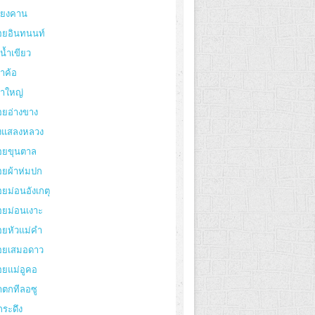
ียงคาน
อยอินทนนท์
งน้ำเขียว
าค้อ
ขาใหญ่
อยอ่างขาง
่งแสลงหลวง
อยขุนตาล
อยผ้าห่มปก
ยม่อนอังเกตุ
อยม่อนเงาะ
อยหัวแม่คำ
อยเสมอดาว
อยแม่อูคอ
ำตกทีลอซู
กระดึง