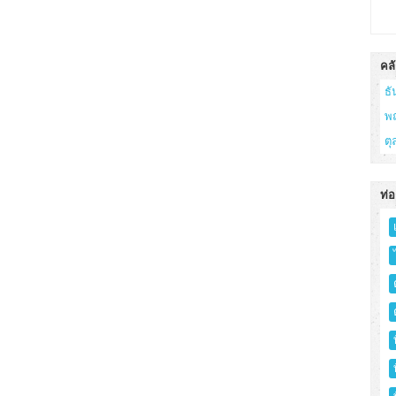
คลั
ธ
พ
ต
ท่อ