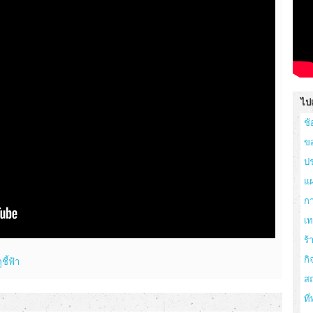
ไปเ
ช้
ข
ปร
แผ
ก
เ
ร
กิ
ชี้ฟ้า
สถ
ที