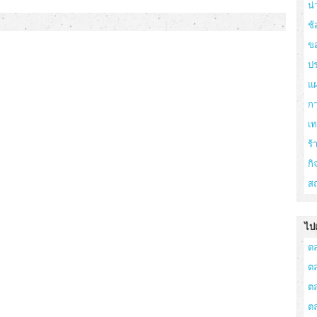
น่
ช้
ข
ปร
แ
ก
เ
ร
กิ
สถ
ไปเ
ต
ต
ต
ต