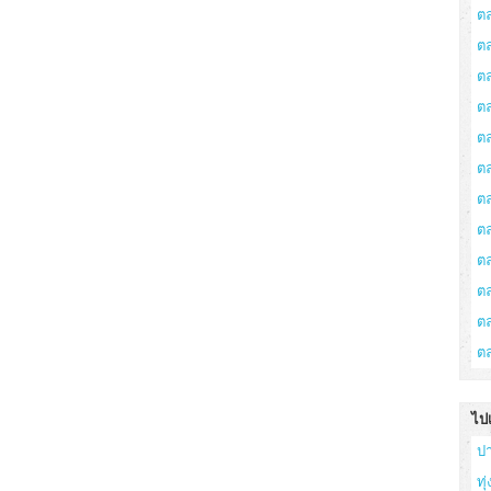
ต
ต
ต
ตล
ต
ต
ต
ต
ต
ต
ตล
ต
ไป
ป
ทุ