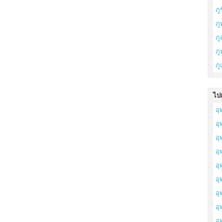
ภูช
ภู
ภ
ภู
ภู
ไปเ
อุ
อ
อุ
อุ
อุ
อุ
อุ
อ
อุ