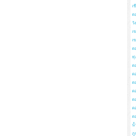
เช
ด
วั
เข
เ
ด
ทุ
ด
ด
ดอ
ด
ด
ด
ด
น้
ภู