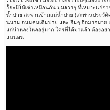
ท่องเที่ยวจะเช่า มอเตอร์ เที่ยวรอบๆเมืองปายก
ก็จะมีให้เช่าเหมือนกัน มุมสวยๆ ที่เหมาะแก่กา
น้ำปาย สะพานข้ามแม่น้ำปาย (สะพานประวัติศา
นนาน ถนนคนเดินปาย และ อื่นๆ อีกมากมาย เ
แก่น่าหลงใหลอยู่มาก ใครที่ได้มาแล้ว ต้องอยา
แน่นอน