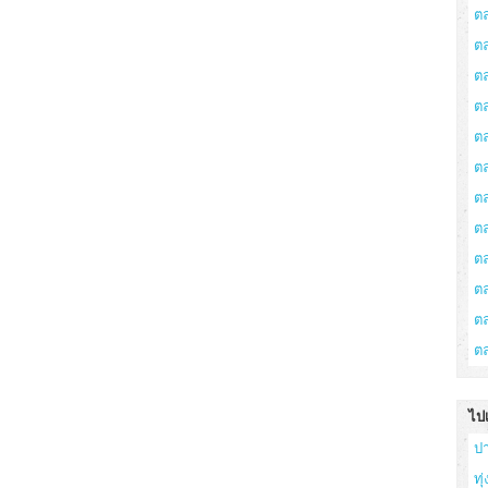
ต
ต
ต
ตล
ต
ต
ต
ต
ต
ต
ตล
ต
ไป
ป
ทุ