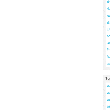
น่
ช้
ข
ปร
แ
ก
เ
ร
กิ
สถ
ไปเ
ต
ต
ต
ต