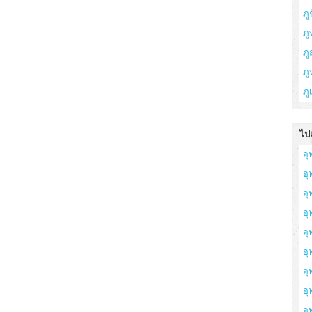
ภูช
ภู
ภ
ภู
ภู
ไปเ
อุ
อ
อุ
อุ
อุ
อุ
อุ
อ
อุ