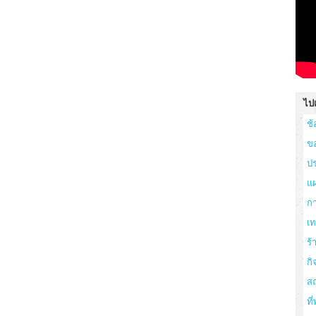
ไปเ
ช้
ข
ปร
แผ
ก
เ
ร
กิ
สถ
ที