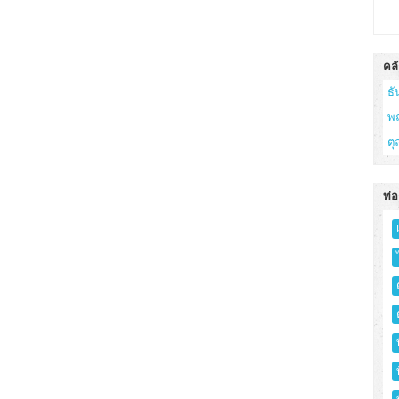
คลั
ธ
พ
ต
ท่อ