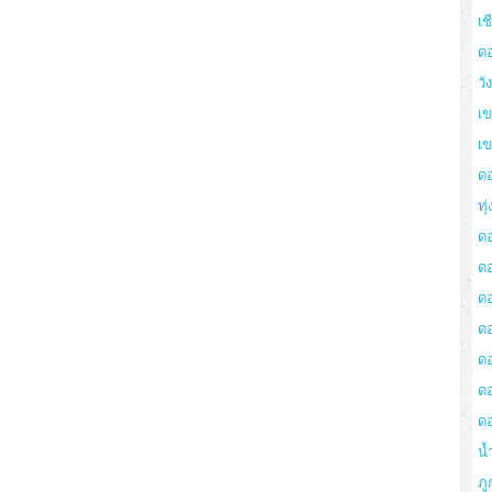
เช
ด
วั
เข
เ
ด
ทุ
ด
ด
ดอ
ด
ด
ด
ด
น้
ภู