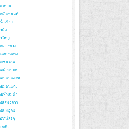
ียงคาน
อยอินทนนท์
งน้ำเขียว
าค้อ
ขาใหญ่
อยอ่างขาง
่งแสลงหลวง
อยขุนตาล
อยผ้าห่มปก
ยม่อนอังเกตุ
อยม่อนเงาะ
อยหัวแม่คำ
อยเสมอดาว
อยแม่อูคอ
ำตกทีลอซู
กระดึง