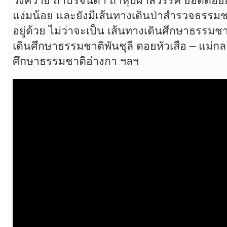
วังควาย ถ้ำบริจินดา ถ้ำหุบผาสวรรค์ ยอดดอย
แง่มน้อย และยังมีเส้นทางเดินป่าสำรวจธรรมชา
อยู่ด้วย ไม่ว่าจะเป็น เส้นทางเดินศึกษาธรรมชา
เดินศึกษาธรรมชาติพันชุลี ดอยหัวเสือ – แม่ก
ศึกษาธรรมชาติอ่างกา ฯลฯ