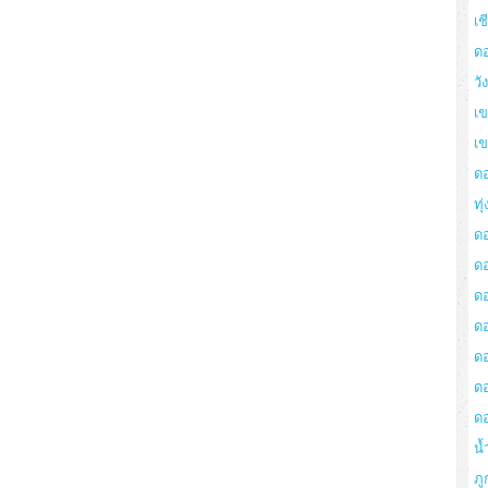
เช
ด
วั
เข
เ
ด
ทุ
ด
ด
ดอ
ด
ด
ด
ด
น้
ภู