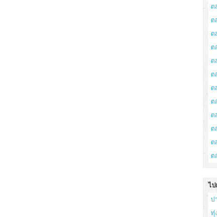
ต
ต
ต
ตล
ต
ต
ต
ต
ต
ต
ตล
ต
ไป
ป
ทุ