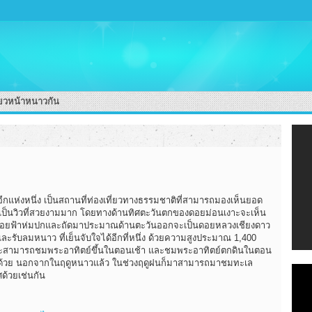
่ยวหน้าหนาวกัน
แห่งหนึ่ง เป็นสถานที่ท่องเที่ยวทางธรรมชาติที่สามารถมองเห็นยอด
าเป็นวิวที่สวยงามมาก โดยทางด้านทิศตะวันตกของดอยม่อนเงาะจะเห็น
นดอยฟ้าห่มปกและถัดมาประมาณด้านตะวันออกจะเป็นดอยหลวงเชียงดาว
ับลมหนาว ที่เย็นจับใจได้อีกที่หนึ่ง ด้วยความสูงประมาณ 1,400
าะสามารถชมพระอาทิตย์ขึ้นในตอนเช้า และชมพระอาทิตย์ตกดินในตอน
ีกด้วย นอกจากในฤดูหนาวแล้ว ในช่วงฤดูฝนก็มาสามารถมาชมทะเล
ด้วยเช่นกัน