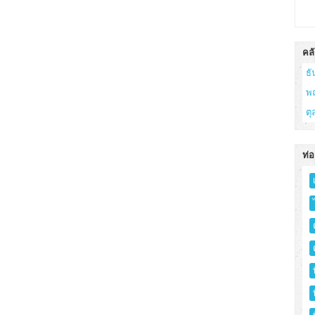
คลั
ธ
พ
ต
ท่อ