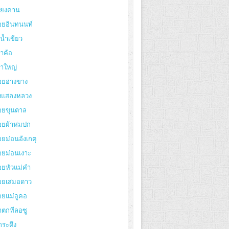
ียงคาน
อยอินทนนท์
งน้ำเขียว
าค้อ
ขาใหญ่
อยอ่างขาง
่งแสลงหลวง
อยขุนตาล
อยผ้าห่มปก
ยม่อนอังเกตุ
อยม่อนเงาะ
อยหัวแม่คำ
อยเสมอดาว
อยแม่อูคอ
ำตกทีลอซู
กระดึง