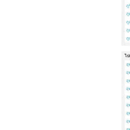
ภูช
ภู
ภ
ภู
ภู
ไปเ
อุ
อ
อุ
อุ
อุ
อุ
อุ
อ
อุ