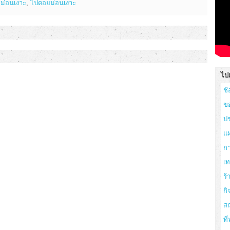
ยม่อนเงาะ
,
ไปดอยม่อนเงาะ
ไปเ
ช้
ข
ปร
แผ
ก
เ
ร
กิ
สถ
ที