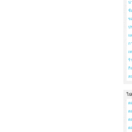
น่
ช้
ข
ปร
แ
ก
เ
ร
กิ
สถ
ไปเ
ต
ต
ต
ต