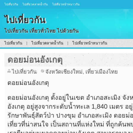
ไปเที่ยวกัน
ไปเที่ยวตลาดน้ำกัน
ไปเที่ยวหน้าหนาวกัน
ไปเที่ยวกัน
ไปเที่ยวกัน เที่ยวทั่วไทย ไปด้วยกัน
ไปเที่ยวกัน
ไปเที่ยวตลาดน้ำกัน
ไปเที่ยวหน้าหนาวกัน
ดอยม่อนอังเกตุ
ไปเที่ยวกัน
จังหวัดเชียงใหม่
,
เที่ยวเมืองไทย
ดอยม่อนอังเกตุ
ดอยม่อนอังเกตุ ตั้งอยู่ในเขต อำเภอสะเมิง จัง
อังเกตุ อยู่สูงจากระดับน้ำทะเล 1,840 เมตร 
รักษาพันธุ์สัตว์ป่า ปางขุม อำเภอสะเมิง ดอยม่อ
เที่ยวที่น่าสนใจ เป็นสถานที่แห่งใหม่ ที่ถูกค้นพ