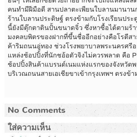
อื่นๆ ให้เลือกซื้อด้วยถ้าอยากจะไปถึงแหล่งผล
คนทำมีฝีมือดี สานปลาตะเพียนใบลานมานานกว่
ร้านใบลานประดิษฐ์ ตรงข้ามกับโรงเรียนประต
นี้ยังมีตุ๊กตาดินปั้นขนาดจิ๋ว ซึ่งหาซื้อได้ตาม
มงคลบพิตรของฝากที่ขึ้นชื่ออีกอย่างคือโรตีส
ค้าริมถนนอู่ทอง ช่วงโรงพยาบาลพระนครศรีอยุ
แหล่งช้อปปิ้งที่นักชอ้อตัวจิงไม่ควรพลาด คือ
ช้อปปิ้งสินค้าแบรนด์เนมแห่งแรกของจังหวัด
บริเวณถนนสายเอเชียขาเข้ากรุงเทพฯ ตรงข
No Comments
ใส่ความเห็น