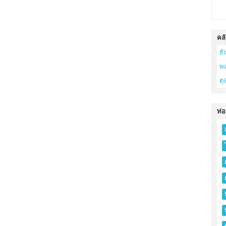
คลั
ธ
พ
ต
ท่อ