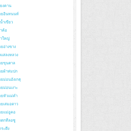
ียงคาน
อยอินทนนท์
งน้ำเขียว
าค้อ
ขาใหญ่
อยอ่างขาง
่งแสลงหลวง
อยขุนตาล
อยผ้าห่มปก
ยม่อนอังเกตุ
อยม่อนเงาะ
อยหัวแม่คำ
อยเสมอดาว
อยแม่อูคอ
ำตกทีลอซู
กระดึง