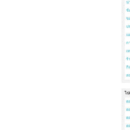
น่
ช้
ข
ปร
แ
ก
เ
ร
กิ
สถ
ไปเ
ต
ต
ต
ต