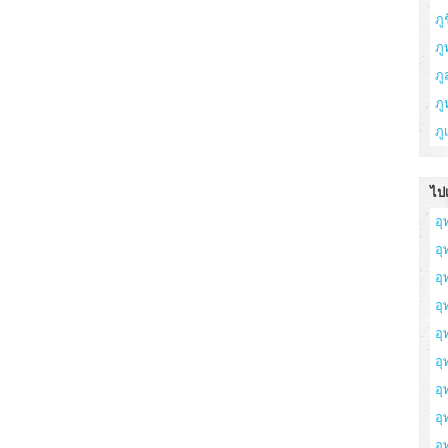
ภูช
ภู
ภ
ภู
ภู
ไปเ
อุ
อ
อุ
อุ
อุ
อุ
อุ
อ
อุ