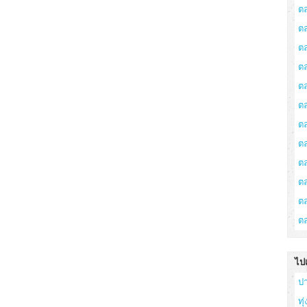
ต
ต
ต
ตล
ต
ต
ต
ต
ต
ต
ตล
ต
ไป
ป
ทุ