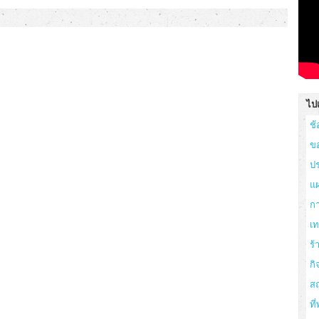
ไปเ
ช้
ข
ปร
แผ
ก
เ
ร
กิ
สถ
ที