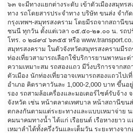
๖๓ จะมีทางแยกต่างระดับ เข้าตัวเมืองสมุท
ทาง รถโดยสารประจำทาง บริษัท ขนส่ง จำกัด 
กรุงเทพฯ-สมุทรสงคราม โดยมีรถจากสถานีข
ชนนี ทุกวัน ตั้งแต่เวลา ๐๕.๕๐-๒๑.๐๐ น. รถปร
โทร. ๐ ๒๘๙๔ ๖๓๕๕ หรือ www.transport.co
สมุทรสงคราม ในตัวจังหวัดสมุทรสงครามมีรถช
ท่องเที่ยวสามารถเลือกใช้บริการยานพาหนะต
ความเหมาะสม รถสองแถว มีวิ่งบริการจากสถาน
ตัวเมือง นักท่องเที่ยวอาจเหมารถสองแถวไปเที่
อำเภอ คิดราคาวันละ 1,000-2,000 บาท ขึ้นอ
รอง รถสามล้อเครื่องและมอเตอร์ไซค์รับจ้าง จ
จังหวัด เช่น หน้าตลาดเทศบาล หน้าสถานีขนส่ง
ตกลงกันตามแต่ระยะทางและแบบเหมาจ่าย นอก
คมนาคมทางน้ำ ได้แก่ เรือยนต์ เรือหางยาว แ
เหมาลำได้ทั้งครึ่งวันและเต็มวัน ระยะทางจาก