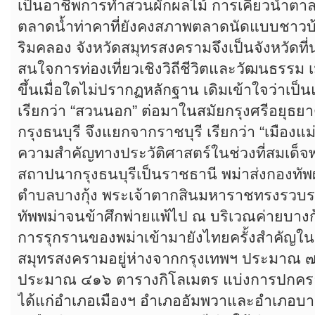
เป็นอาชีพการทำสวนผักผลไม้ การเคี่ยวน้ำตาล
ตลาดน้ำท่าคาที่ยังคงสภาพตลาดนัดแบบชา
ริมคลอง จังหวัดสมุทรสงครามจึงเป็นจังหวัดที่น่
สนใจการท่องเที่ยวเชิงวิถีชีวิตและวัฒนธรรม
ขึ้นเมื่อใดไม่ปรากฏหลักฐาน เดิมเข้าใจว่าเป็
เรียกว่า “สวนนอก” ต่อมาในสมัยกรุงศรีอยุธยาต
กรุงธนบุรี จึงแยกจากราชบุรี เรียกว่า “เมือง
ความสำคัญทางประวัติศาสตร์ในช่วงที่สมเด็
สถาปนากรุงธนบุรีเป็นราชธานี พม่าส่งกองทัพ
ตำบลบางกุ้ง พระเจ้าตากสินมหาราชทรงรวบรวม
ทัพพม่าจนข้าศึกพ่ายแพ้ไป ณ บริเวณค่ายบางกุ
การรุกรานของพม่าเข้ามายังไทยครั้งสำคัญในช่
สมุทรสงครามอยู่ห่างจากกรุงเทพฯ ประมาณ ๗๒ ก
ประมาณ ๔๑๖ ตารางกิโลเมตร แบ่งการปกคร
ได้แก่อำเภอเมืองฯ อำเภออัมพวาและอำเภอบ