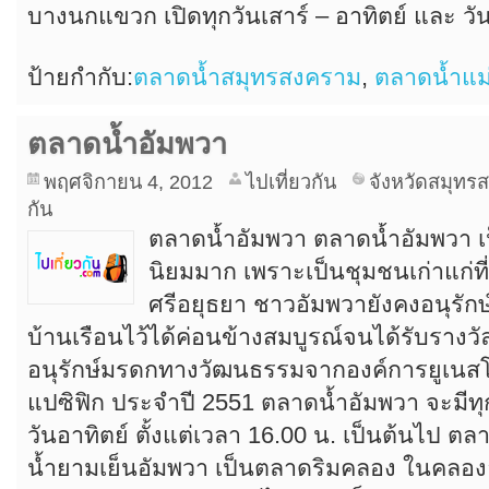
บางนกแขวก เปิดทุกวันเสาร์ – อาทิตย์ และ วั
ป้ายกำกับ:
ตลาดน้ำสมุทรสงคราม
,
ตลาดน้ำแม
ตลาดน้ำอัมพวา
พฤศจิกายน 4, 2012
ไปเที่ยวกัน
จังหวัดสมุทร
กัน
ตลาดน้ำอัมพวา ตลาดน้ำอัมพวา เป
นิยมมาก เพราะเป็นชุมชนเก่าแก่ที่อ
ศรีอยุธยา ชาวอัมพวายังคงอนุรักษ
บ้านเรือนไว้ได้ค่อนข้างสมบูรณ์จนได้รับรางวั
อนุรักษ์มรดกทางวัฒนธรรมจากองค์การยูเนสโก
แปซิฟิก ประจำปี 2551 ตลาดน้ำอัมพวา จะมีทุกว
วันอาทิตย์ ตั้งแต่เวลา 16.00 น. เป็นต้นไป ต
น้ำยามเย็นอัมพวา เป็นตลาดริมคลอง ในคลองอ