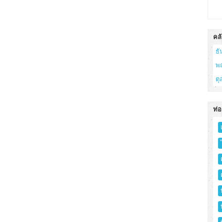
คลั
ธ
พ
ต
ท่อ