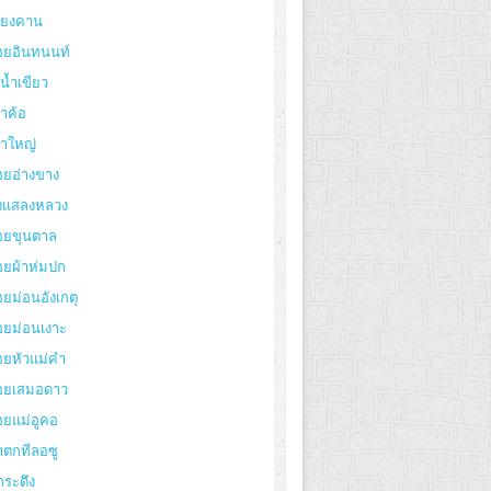
ียงคาน
อยอินทนนท์
งน้ำเขียว
าค้อ
ขาใหญ่
อยอ่างขาง
่งแสลงหลวง
อยขุนตาล
อยผ้าห่มปก
ยม่อนอังเกตุ
อยม่อนเงาะ
อยหัวแม่คำ
อยเสมอดาว
อยแม่อูคอ
ำตกทีลอซู
กระดึง