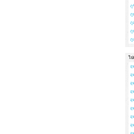
ภูช
ภู
ภ
ภู
ภู
ไปเ
อุ
อ
อุ
อุ
อุ
อุ
อุ
อ
อุ