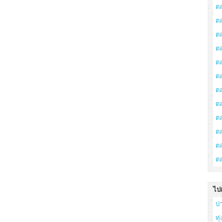
ต
ต
ต
ตล
ต
ต
ต
ต
ต
ต
ตล
ต
ไป
ป
ทุ