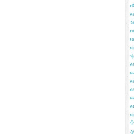
เช
ด
วั
เข
เ
ด
ทุ
ด
ด
ดอ
ด
ด
ด
ด
น้
ภู