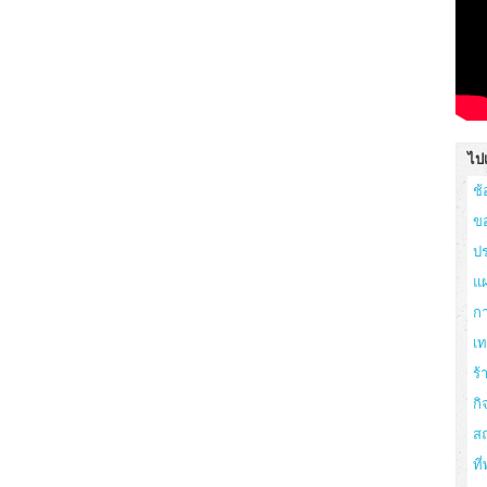
ไปเ
ช้
ข
ปร
แผ
ก
เ
ร
กิ
สถ
ที