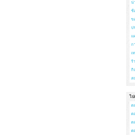
น่
ช้
ข
ปร
แ
ก
เ
ร
กิ
สถ
ไปเ
ต
ต
ต
ต