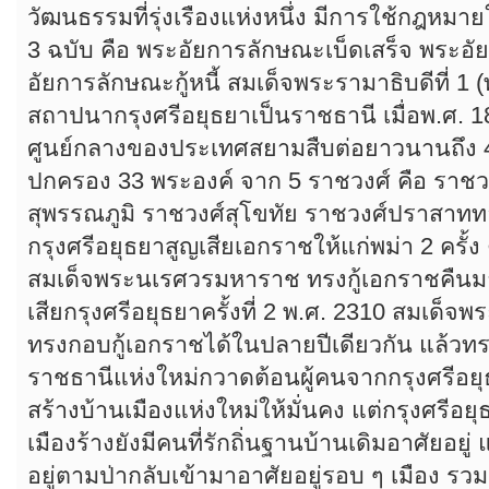
วัฒนธรรมที่รุ่งเรืองแห่งหนึ่ง มีการใช้กฎห
3 ฉบับ คือ พระอัยการลักษณะเบ็ดเสร็จ พระ
อัยการลักษณะกู้หนี้ สมเด็จพระรามาธิบดีที่ 1 (
สถาปนากรุงศรีอยุธยาเป็นราชธานี เมื่อพ.ศ. 1
ศูนย์กลางของประเทศสยามสืบต่อยาวนานถึง 41
ปกครอง 33 พระองค์ จาก 5 ราชวงศ์ คือ ราชวง
สุพรรณภูมิ ราชวงศ์สุโขทัย ราชวงศ์ปราสาท
กรุงศรีอยุธยาสูญเสียเอกราชให้แก่พม่า 2 ครั้ง
สมเด็จพระนเรศวรมหาราช ทรงกู้เอกราชคืนม
เสียกรุงศรีอยุธยาครั้งที่ 2 พ.ศ. 2310 สมเด็
ทรงกอบกู้เอกราชได้ในปลายปีเดียวกัน แล้วท
ราชธานีแห่งใหม่กวาดต้อนผู้คนจากกรุงศรีอยุธย
สร้างบ้านเมืองแห่งใหม่ให้มั่นคง แต่กรุงศรีอยุ
เมืองร้างยังมีคนที่รักถิ่นฐานบ้านเดิมอาศัยอยู
อยู่ตามป่ากลับเข้ามาอาศัยอยู่รอบ ๆ เมือง รวม