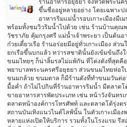
ร้านอาหารอยุธยา จังหวัดพระนคร
ขึ้นชื่ออยู่หลายอย่าง โดยเฉพาะปล
อาหารริมแม่น้ำรอบเกาะเมืองมีเมนูอ
พร้อมทั้งชมวิวริมน้ำไปด้วย เช่น ร้านบ้านคุณพ
วัชราภัย คุ้มกรุงศรี แม่น้ำเจ้าพระยา เป็นต้นอา
ก๋วยเตี๋ยวเรือ ร้านอร่อยมีอยู่ทั่วเกาะเมือง ส่วนใ
ยกเรือขึ้นบกแล้ว ทว่ารสชาตินั้นยังเข้มข้น
ขนมไทยๆ ก็น่าลิ้มรสไม่แพ้กัน ที่โด่งดังที่สุด
พยาบาลพระนครศรีอยุธยา ส่วนขนมไทยห่อใบ
ขนมกล้วย ขนมตาล ก็มีร้านดังที่ทำขนมวันต่อ
มื้อค่ำ ถ้าไม่ไปกินที่ร้านอาหารริมน้ำ มีตลาดโต้
ขายอาหารสารพัดประเภท เช่น หน้าวังจันทรเก
ตลาดหน้าองค์การโทรศัพท์ และตลาดโต้รุ่ง
สถานบันเทิงแนวไนต์ไลฟ์นั้น ในตัวเกาะเมือง
หลายแห่งเปิดให้บริการ รวมทั้งในโรงแรม รีสอร